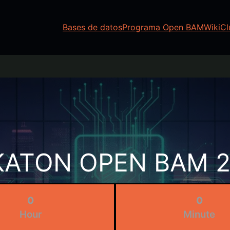
Bases de datos
Programa Open BAM
WikiCl
ATON OPEN BAM 
0
0
Hour
Minute